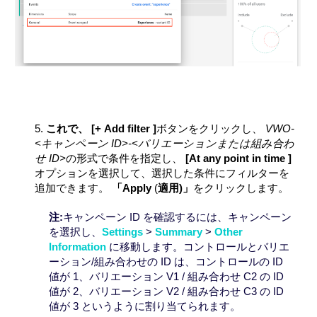
5.
これで、 [+
Add filter
]
ボタンをクリックし、
VWO-
<キャンペーン ID>-<バリエーションまたは組み合わ
せ ID>
の形式で条件を指定し、
[
At any point in time
]
オプションを選択して、選択した条件にフィルターを
追加できます。
「
Apply
適用)」
を
クリックします。
(
注:
キャンペーン ID を確認するには、キャンペーン
を選択し、
Settings
>
Summary
>
Other
Information
に移動します。コントロールとバリエ
ーション/組み合わせの ID は、コントロールの ID
値が 1、バリエーション V1 / 組み合わせ C2 の ID
値が 2、バリエーション V2 / 組み合わせ C3 の ID
値が 3 というように割り当てられます。