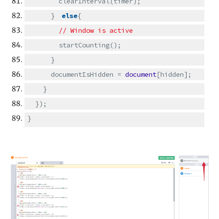
clearInterval(timer);
}
else
{
// Window is active
startCounting();
}
documentIsHidden =
document
[hidden];
}
});
}