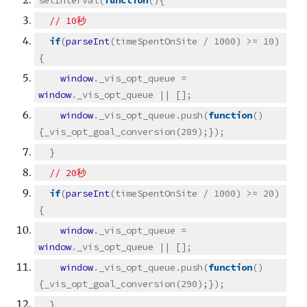
setInterval(
function
(){
// 10秒
if
(
parseInt
(timeSpentOnSite / 1000) >= 10)
{
window
._vis_opt_queue =
window
._vis_opt_queue || [];
window
._vis_opt_queue.push(
function
()
{_vis_opt_goal_conversion(289);});
}
// 20秒
if
(
parseInt
(timeSpentOnSite / 1000) >= 20)
{
window
._vis_opt_queue =
window
._vis_opt_queue || [];
window
._vis_opt_queue.push(
function
()
{_vis_opt_goal_conversion(290);});
}