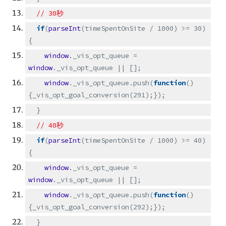
// 30秒
if
(
parseInt
(timeSpentOnSite / 1000) >= 30)
{
window
._vis_opt_queue =
window
._vis_opt_queue || [];
window
._vis_opt_queue.push(
function
()
{_vis_opt_goal_conversion(291);});
}
// 40秒
if
(
parseInt
(timeSpentOnSite / 1000) >= 40)
{
window
._vis_opt_queue =
window
._vis_opt_queue || [];
window
._vis_opt_queue.push(
function
()
{_vis_opt_goal_conversion(292);});
}