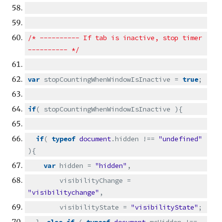
/* ---------- If tab is inactive, stop timer
---------- */
var
stopCountingWhenWindowIsInactive =
true
;
if
( stopCountingWhenWindowIsInactive ){
if
(
typeof
document
.hidden !==
"undefined"
){
var
hidden =
"hidden"
,
visibilityChange =
"visibilitychange"
,
visibilityState =
"visibilityState"
;