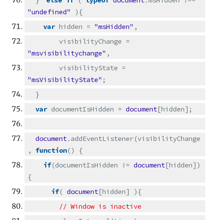
}
else
if
(
typeof
document
.msHidden !==
"undefined"
){
var
hidden =
"msHidden"
,
visibilityChange =
"msvisibilitychange"
,
visibilityState =
"msVisibilityState"
;
}
var
documentIsHidden =
document
[hidden];
document
.addEventListener(visibilityChange
,
function
() {
if
(documentIsHidden !=
document
[hidden])
{
if
(
document
[hidden] ){
// Window is inactive