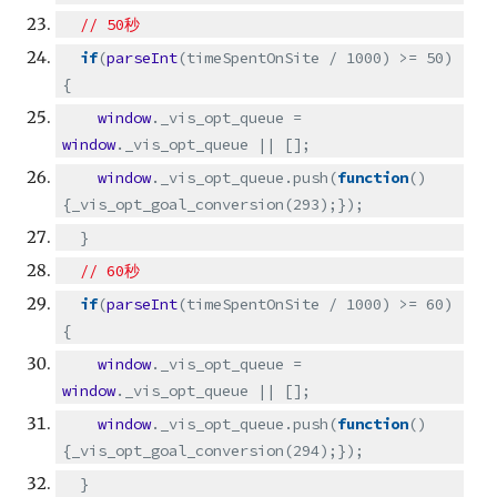
// 50秒
if
(
parseInt
(timeSpentOnSite / 1000) >= 50)
{
window
._vis_opt_queue =
window
._vis_opt_queue || [];
window
._vis_opt_queue.push(
function
()
{_vis_opt_goal_conversion(293);});
}
// 60秒
if
(
parseInt
(timeSpentOnSite / 1000) >= 60)
{
window
._vis_opt_queue =
window
._vis_opt_queue || [];
window
._vis_opt_queue.push(
function
()
{_vis_opt_goal_conversion(294);});
}