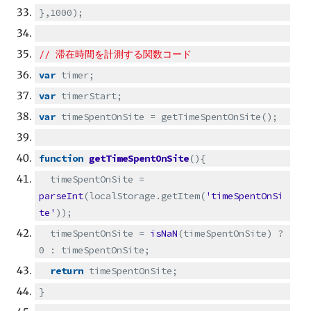
},1000);
// 滞在時間を計測する関数コード
var
timer;
var
timerStart;
var
timeSpentOnSite = getTimeSpentOnSite();
function
getTimeSpentOnSite
(){
timeSpentOnSite =
parseInt
(localStorage.getItem(
'timeSpentOnSi
te'
));
timeSpentOnSite =
isNaN
(timeSpentOnSite) ?
0 : timeSpentOnSite;
return
timeSpentOnSite;
}