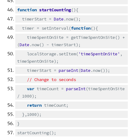
function
startCounting
(){
timerStart =
Date
.now();
timer = setInterval(
function
(){
timeSpentOnSite = getTimeSpentOnSite() +
(
Date
.now() - timerStart);
localStorage.setItem(
'timeSpentOnSite'
,
timeSpentOnSite);
timerStart =
parseInt
(
Date
.now());
// Change to seconds
var
timeCount =
parseInt
(timeSpentOnSite
/ 1000);
return
timeCount;
},1000);
}
startCounting();